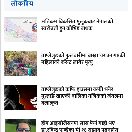
लोकप्रिय
अतिकम विकसित मुलुकबाट नेपालको
स्तरोन्नती हुन कोभिड बाधक
ताप्लेजुङको फुलबारीमा बाख्रा चराउन गएकी
महिलाको करेन्ट लागेर मृत्यु
ताप्लेजुङको कफि हाउसमा कफी भनेर
मुस्ताङे खाएकी बालिका नजिकैको जंगलमा
बलात्कृत
होम आइसोलेसनमा सास फेर्न गाह्रो भए
डा.रबिन्द्र पाण्डेका यी १६ सुझाव पढ्नुहोस्