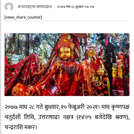
कन्चनजङ्घा सम्वाददाता
२०७७ माघ २८, बुधबार ०७:०७
[news_share_counter]
२०७७ माघ २८ गते बुधवार, १० फेब्रुअरी २०२१। माघ कृष्णपक्ष
चतुर्दशी तिथि, उत्तराषाढा नक्षत्र (१४ः०५ बजेदेखि श्रवण),
चन्द्रराशि मकर।