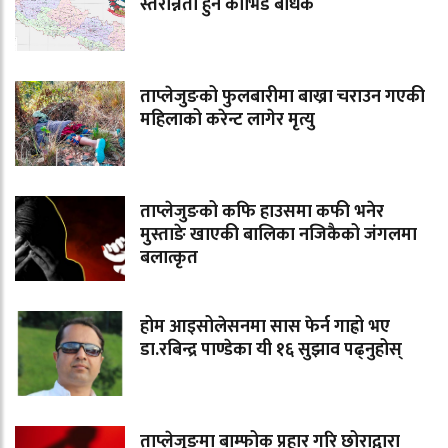
स्तरोन्नती हुन कोभिड बाधक
ताप्लेजुङको फुलबारीमा बाख्रा चराउन गएकी
महिलाको करेन्ट लागेर मृत्यु
ताप्लेजुङको कफि हाउसमा कफी भनेर
मुस्ताङे खाएकी बालिका नजिकैको जंगलमा
बलात्कृत
होम आइसोलेसनमा सास फेर्न गाह्रो भए
डा.रबिन्द्र पाण्डेका यी १६ सुझाव पढ्नुहोस्
ताप्लेजुङमा बाम्फोक प्रहार गरि छोराद्वारा