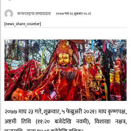
कन्चनजङ्घा सम्वाददाता
२०७७ माघ २३, शुक्रबार ०५:२२
[news_share_counter]
२०७७ माघ २३ गते, शुक्रवार, ५ फेब्रुअरी २०२१। माघ कृष्णपक्ष,
अष्टमी तिथि (११:२० बजेदेखि नवमी), विशाखा नक्षत्र,