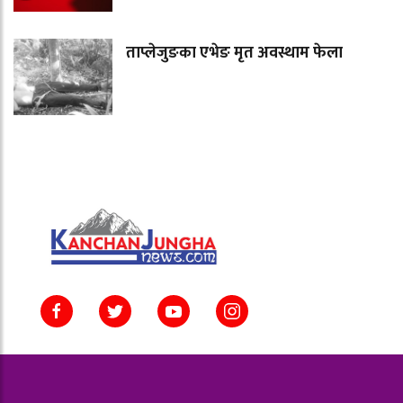
ताप्लेजुङका एभेङ मृत अवस्थाम फेला