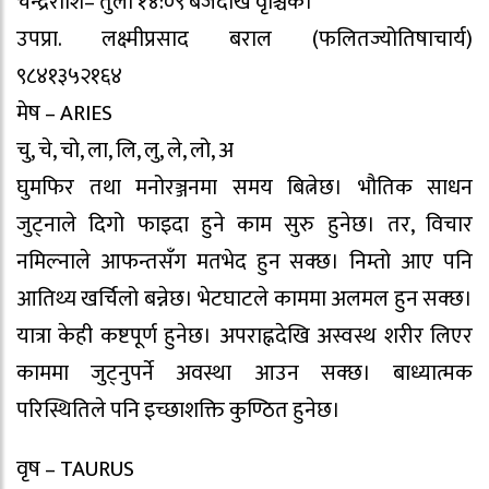
चन्द्रराशि– तुला १४:०९ बजेदेखि वृश्चिक।
उपप्रा. लक्ष्मीप्रसाद बराल (फलितज्योतिषाचार्य)
९८४१३५२१६४
मेष – ARIES
चु, चे, चो, ला, लि, लु, ले, लो, अ
घुमफिर तथा मनोरञ्जनमा समय बित्नेछ। भौतिक साधन
जुट्नाले दिगो फाइदा हुने काम सुरु हुनेछ। तर, विचार
नमिल्नाले आफन्तसँग मतभेद हुन सक्छ। निम्तो आए पनि
आतिथ्य खर्चिलो बन्नेछ। भेटघाटले काममा अलमल हुन सक्छ।
यात्रा केही कष्टपूर्ण हुनेछ। अपराह्नदेखि अस्वस्थ शरीर लिएर
काममा जुट्नुपर्ने अवस्था आउन सक्छ। बाध्यात्मक
परिस्थितिले पनि इच्छाशक्ति कुण्ठित हुनेछ।
वृष – TAURUS