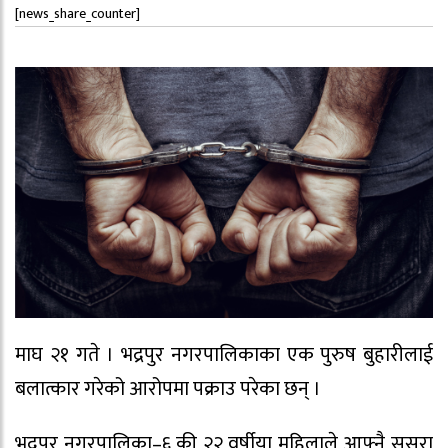
[news_share_counter]
माघ २१ गते । भद्रपुर नगरपालिकाका एक पुरुष बुहारीलाई
बलात्कार गरेको आरोपमा पक्राउ परेका छन् ।
भद्रपुर नगरपालिका–६ की २२ वर्षीया महिलाले आफ्नै ससुरा