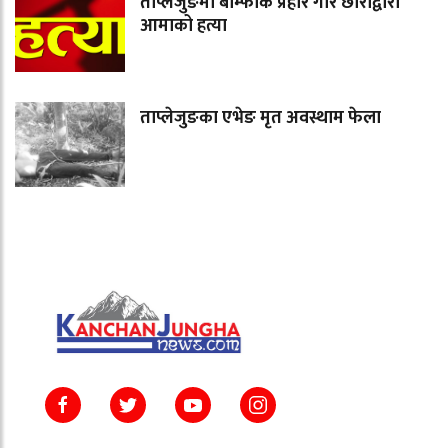
ताप्लेजुङमा बाम्फोक प्रहार गरि छोराद्वारा
आमाको हत्या
ताप्लेजुङका एभेङ मृत अवस्थाम फेला