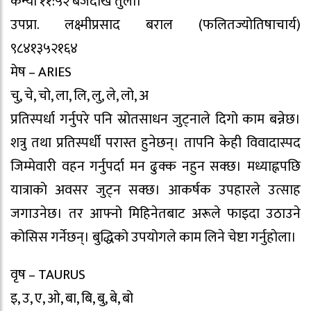
कन्या ११:५२ बजेदेखि तुला।
उपप्रा. लक्ष्मीप्रसाद बराल (फलितज्योतिषाचार्य)
९८४१३५२१६४
मेष – ARIES
चु, चे, चो, ला, लि, लु, ले, लो, अ
प्रतिस्पर्धा गर्नुपरे पनि स्रोतसाधन जुट्नाले दिगो काम बन्नेछ।
शत्रु तथा प्रतिस्पर्धी परास्त हुनेछन्। तापनि केही विवादास्पद
जिम्मेवारी वहन गर्नुपर्दा मन ढुक्क नहुन सक्छ। मध्याह्नपछि
यात्राकाे अवसर जुट्न सक्छ। आकर्षक उपहारले उत्साह
जगाउनेछ। तर आफ्नो मिहिनेतबाट अरूले फाइदा उठाउने
कोसिस गर्नेछन्। बुद्धिको उपयोगले काम लिने चेष्टा गर्नुहाेला।
वृष – TAURUS
इ, उ, ए, ओ, बा, बि, बु, बे, बो