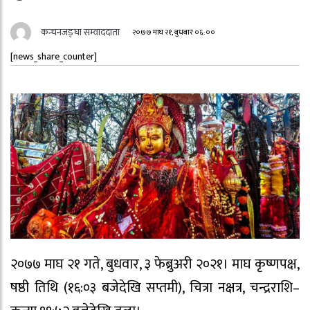
कन्चनजङ्घा सम्वाददाता
२०७७ माघ २१, बुधबार ०६:००
[news_share_counter]
२०७७ माघ २१ गते, बुधवार, ३ फेब्रुअरी २०२१। माघ कृष्णपक्ष,
षष्ठी तिथि (१६:०३ बजेदेखि सप्तमी), चित्रा नक्षत्र, चन्द्रराशि–