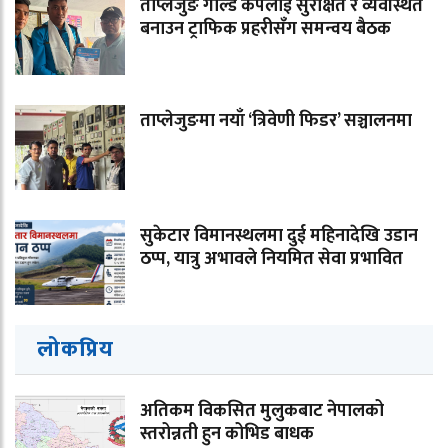
ताप्लेजुङ गोल्ड कपलाई सुरक्षित र व्यवस्थित
बनाउन ट्राफिक प्रहरीसँग समन्वय बैठक
ताप्लेजुङमा नयाँ ‘त्रिवेणी फिडर’ सञ्चालनमा
सुकेटार विमानस्थलमा दुई महिनादेखि उडान
ठप्प, यात्रु अभावले नियमित सेवा प्रभावित
लोकप्रिय
अतिकम विकसित मुलुकबाट नेपालको
स्तरोन्नती हुन कोभिड बाधक