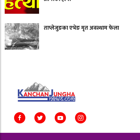
ताप्लेजुङका एभेङ मृत अवस्थाम फेला