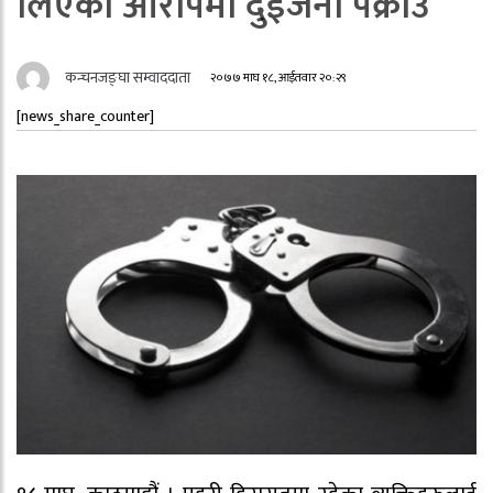
लिएको आरोपमा दुईजना पक्राउ
कन्चनजङ्घा सम्वाददाता
२०७७ माघ १८, आईतवार २०:२९
[news_share_counter]