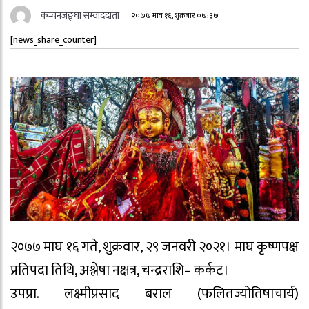
कन्चनजङ्घा सम्वाददाता
२०७७ माघ १६, शुक्रबार ०७:३७
[news_share_counter]
२०७७ माघ १६ गते, शुक्रवार, २९ जनवरी २०२१। माघ कृष्णपक्ष
प्रतिपदा तिथि, अश्लेषा नक्षत्र, चन्द्रराशि– कर्कट।
उपप्रा. लक्ष्मीप्रसाद बराल (फलितज्योतिषाचार्य)