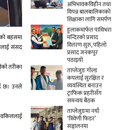
अभिभावकविहीन तथा
विपन्न बालबालिकाको
शिक्षाका लागि समर्पण
हुलाकमार्फत पाथिभरा
हेको बहसमा
मन्दिरको प्रसाद
वितरण सुरु, पहिलो
रीलाई संसद
प्रसाद जनकपुर
पठाइयो
्रीको तरीका
ताप्लेजुङ गोल्ड
कपलाई सुरक्षित र
व्यवस्थित बनाउन
ाई छ। उनले
ट्राफिक प्रहरीसँग
समन्वय बैठक
ताप्लेजुङमा नयाँ
ाजे वकिललाई
‘त्रिवेणी फिडर’
सञ्चालनमा