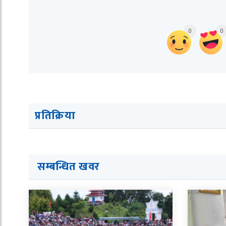
0
0
प्रतिक्रिया
सम्बन्धित ख
व
र