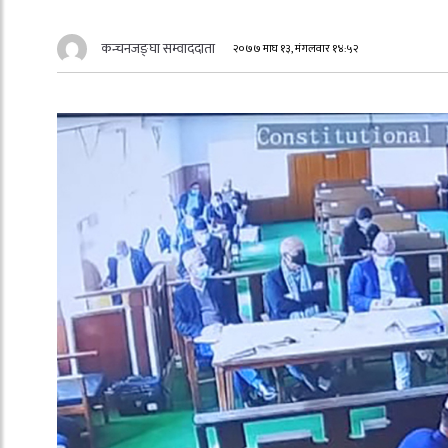
कन्चनजङ्घा सम्वाददाता
२०७७ माघ १३, मंगलवार १४:५२