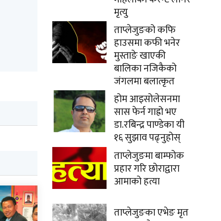
मृत्यु
ताप्लेजुङको कफि
हाउसमा कफी भनेर
मुस्ताङे खाएकी
बालिका नजिकैको
जंगलमा बलात्कृत
होम आइसोलेसनमा
सास फेर्न गाह्रो भए
डा.रबिन्द्र पाण्डेका यी
१६ सुझाव पढ्नुहोस्
ताप्लेजुङमा बाम्फोक
प्रहार गरि छोराद्वारा
आमाको हत्या
ताप्लेजुङका एभेङ मृत