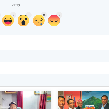
Array
0
0
0
0