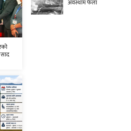
अवस्थाम फेला
िरको
्रसाद