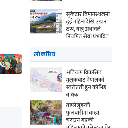
सुकेटार विमानस्थलमा
दुई महिनादेखि उडान
ठप्प, यात्रु अभावले
नियमित सेवा प्रभावित
लोकप्रिय
अतिकम विकसित
मुलुकबाट नेपालको
स्तरोन्नती हुन कोभिड
बाधक
ताप्लेजुङको
फुलबारीमा बाख्रा
चराउन गएकी
महिलाको करेन्ट लागेर