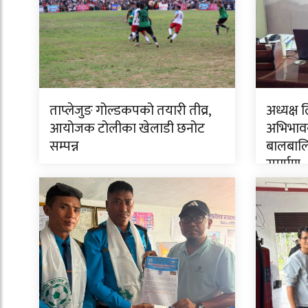
ताप्लेजुङ गोल्डकपको तयारी तीव्र,
अध्यक्ष 
आयोजक टोलीका खेलाडी छनोट
अभिभावक
सम्पन्न
बालबालि
समर्पण