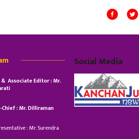
eam
Social Media
& Associate Editor : Mr.
rati
-Chief : Mr. Dilliraman
esentative : Mr. Surendra