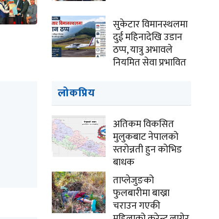
सुकेटार विमानस्थलमा
दुई महिनादेखि उडान
ठप्प, यात्रु अभावले
नियमित सेवा प्रभावित
लोकप्रिय
अतिकम विकसित
मुलुकबाट नेपालको
स्तरोन्नती हुन कोभिड
बाधक
ताप्लेजुङको
फुलबारीमा बाख्रा
चराउन गएकी
महिलाको करेन्ट लागेर