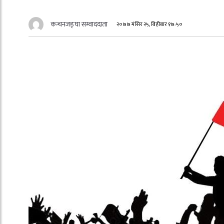
कन्चनजङ्घा सम्वाददाता
२०७७ मंसिर २५, बिहीबार १७:५०