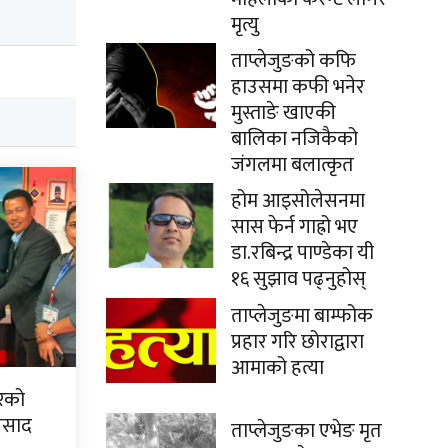
मृत्यु
ताप्लेजुङको कफि
हाउसमा कफी भनेर
मुस्ताङे खाएकी
बालिका नजिकैको
जंगलमा बलात्कृत
होम आइसोलेसनमा
सास फेर्न गाह्रो भए
डा.रबिन्द्र पाण्डेका यी
१६ सुझाव पढ्नुहोस्
ताप्लेजुङमा बाम्फोक
प्रहार गरि छोराद्वारा
आमाको हत्या
िरको
्रसाद
ताप्लेजुङका एभेङ मृत