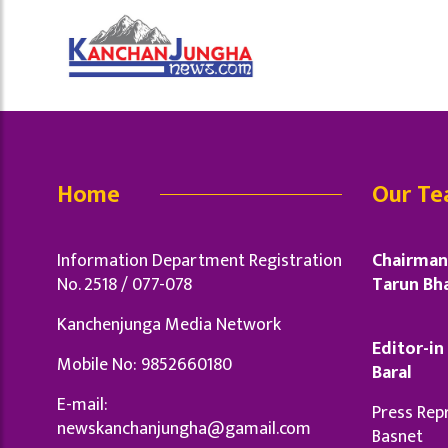
Home
Our T
Information Department Registration
Chairman 
No. 2518 / 077-078
Tarun Bha
Kanchenjunga Media Network
Editor-in 
Mobile No: 9852660180
Baral
E-mail:
Press Repr
newskanchanjungha@gamail.com
Basnet