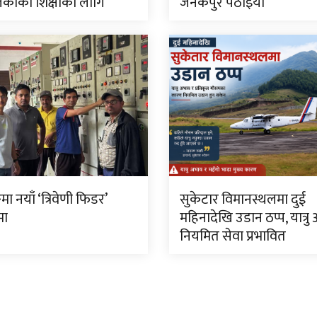
काको शिक्षाका लागि
जनकपुर पठाइयो
मा नयाँ ‘त्रिवेणी फिडर’
सुकेटार विमानस्थलमा दुई
मा
महिनादेखि उडान ठप्प, यात्रु
नियमित सेवा प्रभावित