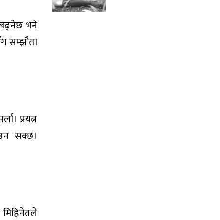
बढ्नेछ भने
ँग सम्झौता
ा। प्रयत्न
याउन सक्छ।
। मिहिनेतले