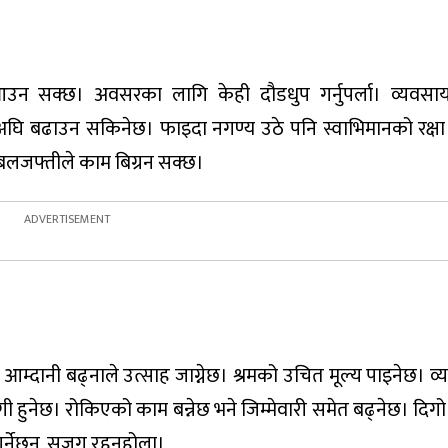
ि आउन सक्छ। अवसरका लागि केही दौडधुप गर्नुपर्ला। व्यवस
िया अघि बढाउन सकिनेछ। फाइदा नगण्य उठे पनि स्वाभिमानको रक्ष
 बलजफ्तीले काम बिग्रन सक्छ।
्दानी बढ्नाले उत्साह जाग्नेछ। श्रमको उचित मूल्य पाइनेछ। व्याप
ी हुनेछ। रोकिएको काम बन्नेछ भने जिम्मेवारी समेत बढ्नेछ। दिगो
गर्नेछन्, सजग रहनुहोला।