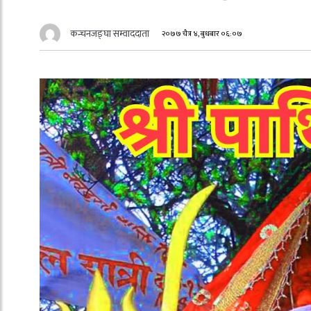
कन्चनजङ्घा सम्वाददाता
२०७७ चैत्र ४, बुधबार ०६:०७