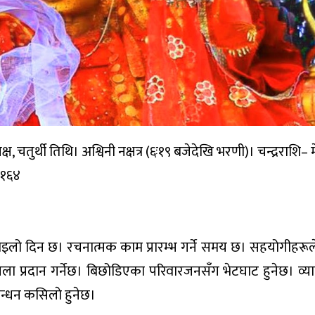
, चतुर्थी तिथि। अश्विनी नक्षत्र (६ः१९ बजेदेखि भरणी)। चन्द्रराशि– 
२१६४
। रमाइलो दिन छ। रचनात्मक काम प्रारम्भ गर्ने समय छ। सहयोगीहरूले
 प्रदान गर्नेछ। बिछोडिएका परिवारजनसँग भेटघाट हुनेछ। व्यापा
 बन्धन कसिलाे हुनेछ।