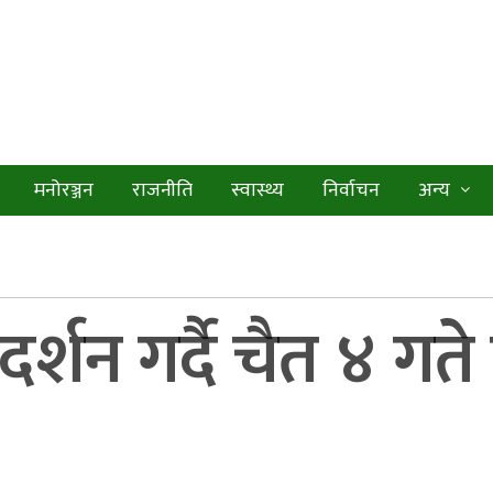
मनोरञ्जन
राजनीति
स्वास्थ्य
निर्वाचन
अन्य
र्शन गर्दै चैत ४ गत
।