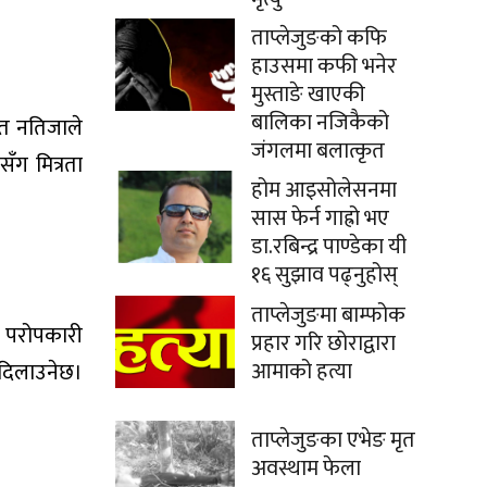
ताप्लेजुङको कफि
हाउसमा कफी भनेर
मुस्ताङे खाएकी
बालिका नजिकैको
षित नतिजाले
जंगलमा बलात्कृत
ँग मित्रता
होम आइसोलेसनमा
सास फेर्न गाह्रो भए
डा.रबिन्द्र पाण्डेका यी
१६ सुझाव पढ्नुहोस्
ताप्लेजुङमा बाम्फोक
े परोपकारी
प्रहार गरि छोराद्वारा
आमाको हत्या
ा दिलाउनेछ।
ताप्लेजुङका एभेङ मृत
अवस्थाम फेला