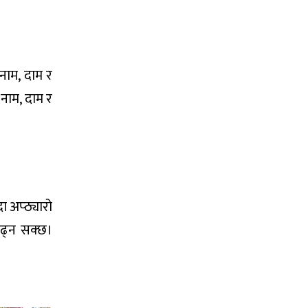
नाम, दाम र
 नाम, दाम र
 अप्ठ्यारो
बढ्न सक्छ।