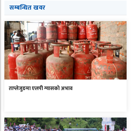
सम्बन्धित ख
व
र
ताप्लेजुङमा एलपी ग्यासको अभाव