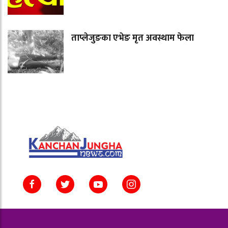
ताप्लेजुङका एभेङ मृत अवस्थाम फेला