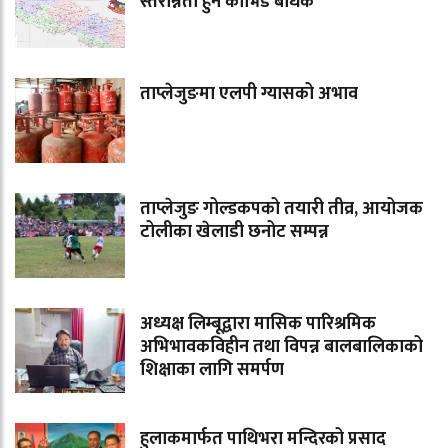
स्तरोन्नती हुन कोभिड बाधक
ताप्लेजुङमा एलपी ग्यासको अभाव
ताप्लेजुङ गोल्डकपको तयारी तीव्र, आयोजक
टोलीका खेलाडी छनोट सम्पन्न
अध्यक्ष लिम्बूद्वारा मासिक पारिश्रमिक
अभिभावकविहीन तथा विपन्न बालबालिकाको
शिक्षाका लागि समर्पण
हुलाकमार्फत पाथिभरा मन्दिरको प्रसाद