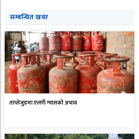
सम्बन्धित ख
व
र
ताप्लेजुङमा एलपी ग्यासको अभाव