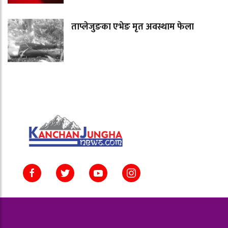
ताप्लेजुङका एभेङ मृत अवस्थाम फेला