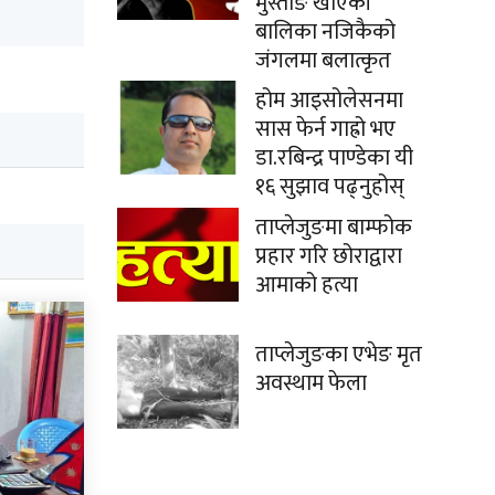
मुस्ताङे खाएकी
बालिका नजिकैको
जंगलमा बलात्कृत
होम आइसोलेसनमा
सास फेर्न गाह्रो भए
डा.रबिन्द्र पाण्डेका यी
१६ सुझाव पढ्नुहोस्
ताप्लेजुङमा बाम्फोक
प्रहार गरि छोराद्वारा
आमाको हत्या
ताप्लेजुङका एभेङ मृत
अवस्थाम फेला