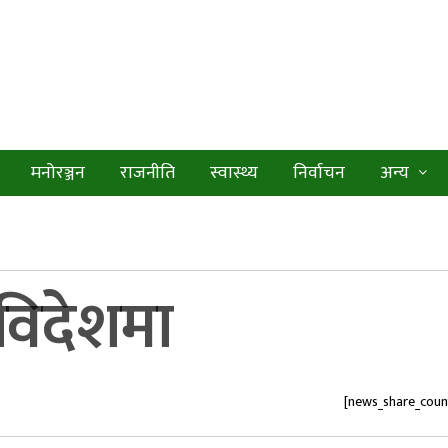
मनोरञ्जन
राजनीति
स्वास्थ्य
निर्वाचन
अन्य
 विदेशमा
[news_share_coun