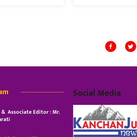
eam
Social Media
& Associate Editor : Mr.
rati