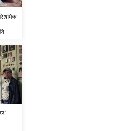
ारिश्रमिक
गि
डर’