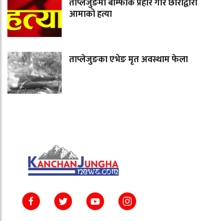
ताप्लेजुङमा बाम्फोक प्रहार गरि छोराद्वारा
आमाको हत्या
ताप्लेजुङका एभेङ मृत अवस्थाम फेला