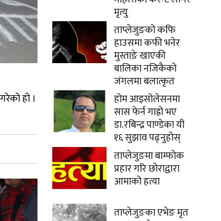
मृत्यु
ताप्लेजुङको कफि
हाउसमा कफी भनेर
मुस्ताङे खाएकी
बालिका नजिकैको
जंगलमा बलात्कृत
 गरेको हो ।
होम आइसोलेसनमा
सास फेर्न गाह्रो भए
डा.रबिन्द्र पाण्डेका यी
१६ सुझाव पढ्नुहोस्
ताप्लेजुङमा बाम्फोक
प्रहार गरि छोराद्वारा
आमाको हत्या
ताप्लेजुङका एभेङ मृत