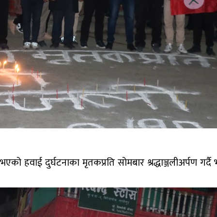
एको हवाई दुर्घटनाका मृतकप्रति सोमबार श्रद्धाञ्जलीअर्पण गर्दै