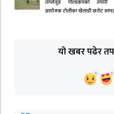
ताप्लेजुङ गोल्डकपको तयारी ती
आयोजक टोलीका खेलाडी छनोट सम्पन्
यो खबर पढेर तप
0
0