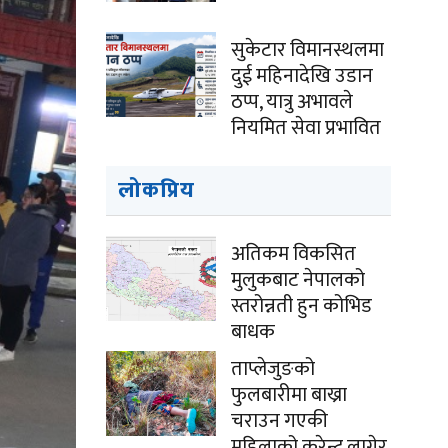
सुकेटार विमानस्थलमा
दुई महिनादेखि उडान
ठप्प, यात्रु अभावले
नियमित सेवा प्रभावित
लोकप्रिय
अतिकम विकसित
मुलुकबाट नेपालको
स्तरोन्नती हुन कोभिड
बाधक
ताप्लेजुङको
फुलबारीमा बाख्रा
चराउन गएकी
महिलाको करेन्ट लागेर